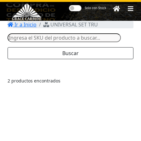
Solo con Stock
Ir a Inicio
UNIVERSAL SET TRU
Herramientas y
Accesorios para
Centros de
Buscar
Maquinado CNC
2 productos encontrados