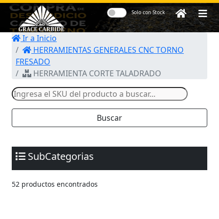
Solo con Stock
Ir a Inicio
Herramientas y
HERRAMIENTAS GENERALES CNC TORNO
Accesorios para
FRESADO
Centros de
HERRAMIENTA CORTE TALADRADO
Maquinado CNC
Buscar
SubCategorias
52 productos encontrados