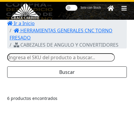
Solo con Stock
Ir a Inicio
Herramientas y
HERRAMIENTAS GENERALES CNC TORNO
Accesorios para
FRESADO
Centros de
CABEZALES DE ANGULO Y CONVERTIDORES
Maquinado CNC
Buscar
6 productos encontrados