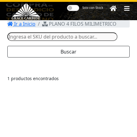
Solo con Stock
Ir a Inicio
PLANO 4 FILOS MILIMETRICO
Herramientas y
Accesorios para
Centros de
Buscar
Maquinado CNC
1 productos encontrados